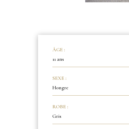
ÂGE :
11 ans
SEXE :
Hongre
ROBE :
Gris