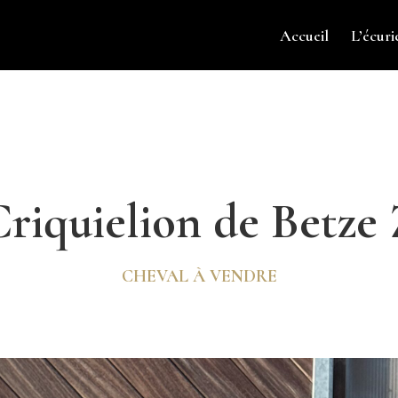
Accueil
L’écuri
riquielion de Betze
CHEVAL À VENDRE